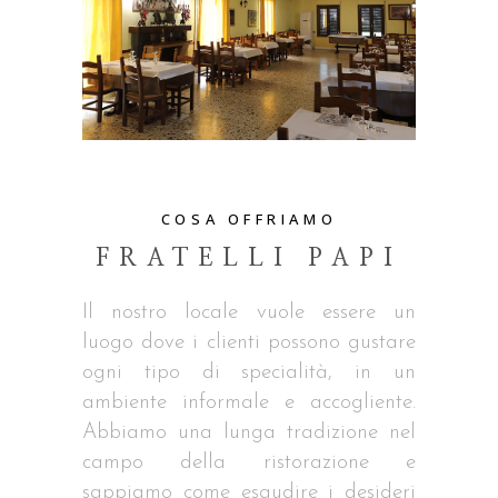
COSA OFFRIAMO
FRATELLI PAPI
Il nostro locale vuole essere un
luogo dove i clienti possono gustare
ogni tipo di specialità, in un
ambiente informale e accogliente.
Abbiamo una lunga tradizione nel
campo della ristorazione e
sappiamo come esaudire i desideri