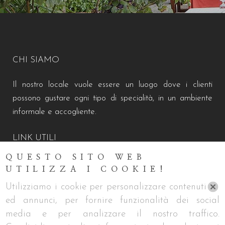
CHI SIAMO
Il nostro locale vuole essere un luogo dove i clienti
possono gustare ogni tipo di specialità, in un ambiente
informale e accogliente.
LINK UTILI
QUESTO SITO WEB
Chi siamo
UTILIZZA I COOKIE!
Servizi
Utilizziamo i cookie per personalizzare contenuti
Cookie Policy
ed annunci, per fornire funzionalità dei social
Privacy Policy
media e per analizzare il nostro traffico.